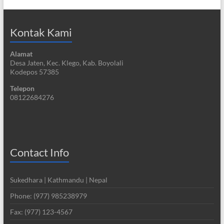
Kontak Kami
Alamat
Desa Jaten, Kec. Klego, Kab. Boyolali
Kodepos 57385
Telepon
08122684276
Contact Info
Sukedhara | Kathmandu | Nepal
Phone: (977) 985238979
Fax: (977) 123-4567