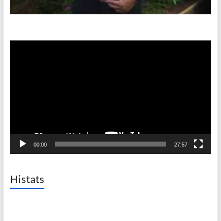
Video
Player
00:00
27:57
Histats