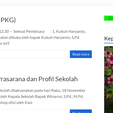
(PKG)
SMANSAGO 
2.30 – Selesai Pembicara : 1. Kukuh Haryanto,
n dibuka oleh bapak Kukuh Haryanto, S.Pd
Kep
an IHT
Read more
asarana dan Profil Sekolah
kolah dilaksanakan pada hari Rabu, 18 November
leh Kepala Sekolah Bapak Winarno, S.Pd., M.Pd.
op diisi oleh Kasi