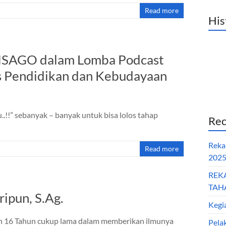
Read more
His
SAGO dalam Lomba Podcast
s Pendidikan dan Kebudayaan
!!” sebanyak – banyak untuk bisa lolos tahap
Rec
Reka
Read more
202
REK
TAHA
ipun, S.Ag.
Kegi
ah 16 Tahun cukup lama dalam memberikan ilmunya
Pela