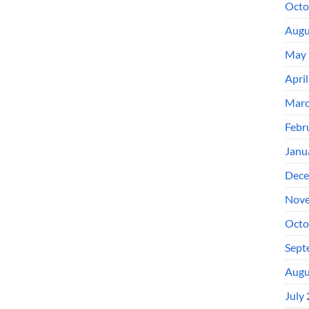
Octo
Augu
May 
Apri
Marc
Febr
Janu
Dece
Nove
Octo
Sept
Augu
July