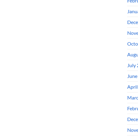
Febr
Janu
Dece
Nove
Octo
Augu
July
June
Apri
Marc
Febr
Dece
Nove