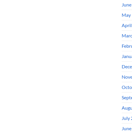
June
May 
Apri
Marc
Febr
Janu
Dece
Nove
Octo
Sept
Augu
July
June