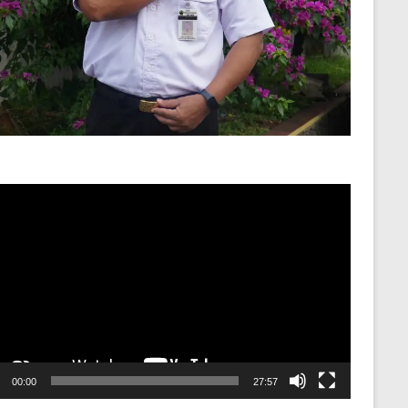
o
er
00:00
27:57