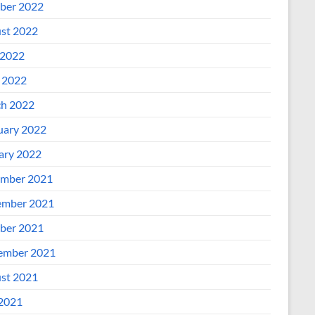
ber 2022
st 2022
2022
l 2022
h 2022
uary 2022
ary 2022
mber 2021
mber 2021
ber 2021
ember 2021
st 2021
 2021