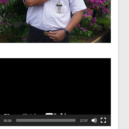
o
er
00:00
27:57