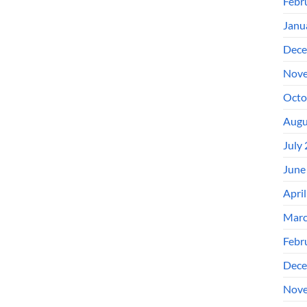
Febr
Janu
Dece
Nove
Octo
Augu
July
June
Apri
Marc
Febr
Dece
Nove