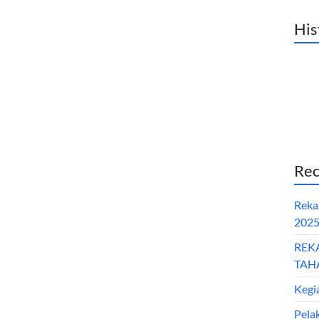
His
Rec
Reka
202
REK
TAHA
Kegi
Pela