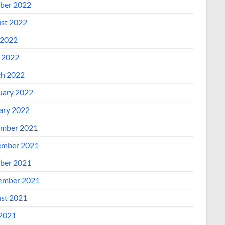
ber 2022
st 2022
2022
l 2022
h 2022
uary 2022
ary 2022
mber 2021
mber 2021
ber 2021
ember 2021
st 2021
 2021