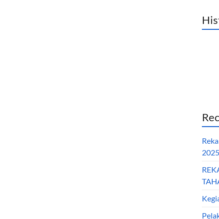
His
Rec
Reka
202
REK
TAHA
Kegi
Pela