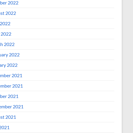
ber 2022
st 2022
2022
l 2022
h 2022
uary 2022
ary 2022
mber 2021
mber 2021
ber 2021
ember 2021
st 2021
 2021