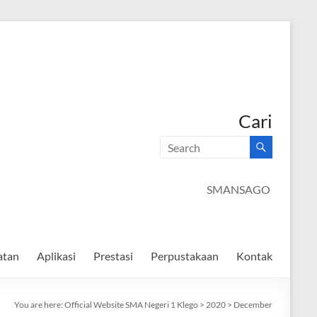
Cari
SMANSA
atan
Aplikasi
Prestasi
Perpustakaan
Kontak
You are here:
Official Website SMA Negeri 1 Klego
>
2020
>
December