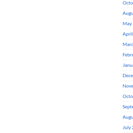
Octo
Augu
May 
Apri
Marc
Febr
Janu
Dece
Nove
Octo
Sept
Augu
July