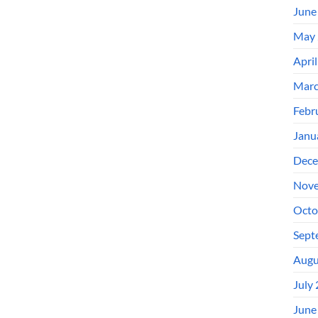
June
May 
Apri
Marc
Febr
Janu
Dece
Nove
Octo
Sept
Augu
July
June