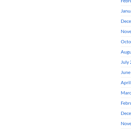
Febr
Janu
Dece
Nove
Octo
Augu
July
June
Apri
Marc
Febr
Dece
Nove