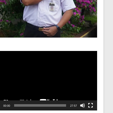
o
er
00:00
27:57