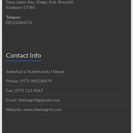
Desa Jaten, Kec. Klego, Kab. Boyolali
Kodepos 57385
Telepon
08122684276
Contact Info
Sukedhara | Kathmandu | Nepal
Phone: (977) 985238979
Fax: (977) 123-4567
Email: themegrill@gmail.com
Website: www.themegrill.com