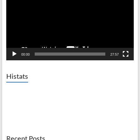
00:00
27:57
Histats
Recent Posts