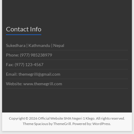
Contact Info
Sukedhara | Kathmandu | Nepal
Phone: (977) 985238979
Fax: (977) 123-4567
Email: themegrill@gmail.com
Website: www.themegrill.com
Copyright © 2026
Official Website SMA Negeri 1 Klego
. All rights reserved.
Theme
Spacious
by ThemeGrill. Powered by:
WordPress
.