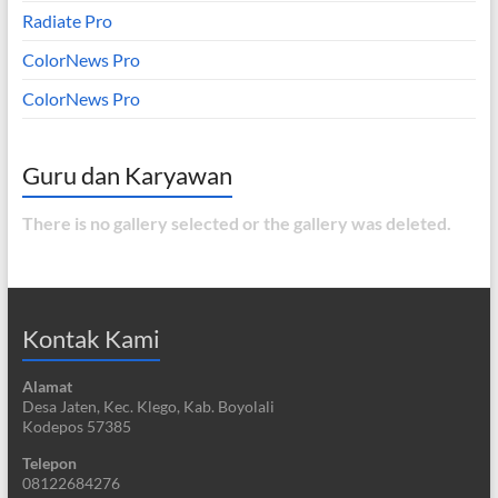
Radiate Pro
ColorNews Pro
ColorNews Pro
Guru dan Karyawan
There is no gallery selected or the gallery was deleted.
Kontak Kami
Alamat
Desa Jaten, Kec. Klego, Kab. Boyolali
Kodepos 57385
Telepon
08122684276