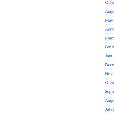
Octo
Augu
May 
Apri
Marc
Febr
Janu
Dece
Nove
Octo
Sept
Augu
July