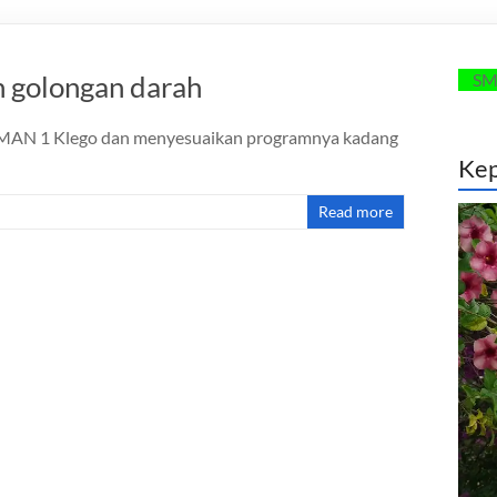
n golongan darah
SMANSAGO 
di SMAN 1 Klego dan menyesuaikan programnya kadang
Kep
Read more