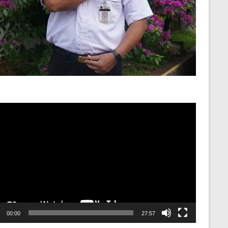
o
er
00:00
27:57