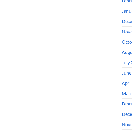
Febr
Janu
Dece
Nove
Octo
Augu
July
June
Apri
Marc
Febr
Dece
Nove