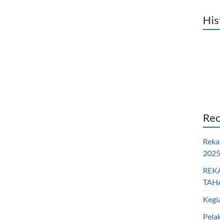
His
Rec
Reka
202
REK
TAHA
Kegi
Pela