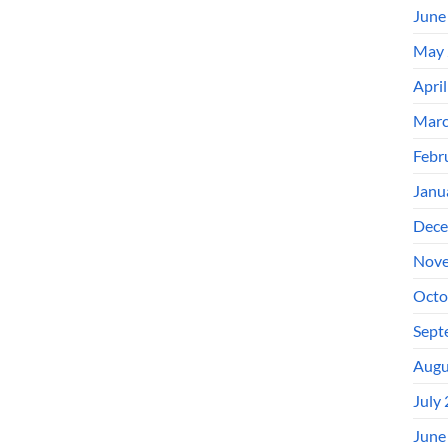
June
May 
Apri
Marc
Febr
Janu
Dece
Nove
Octo
Sept
Augu
July
June