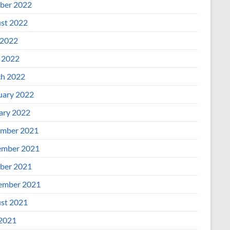
ber 2022
st 2022
2022
l 2022
h 2022
uary 2022
ary 2022
mber 2021
mber 2021
ber 2021
ember 2021
st 2021
 2021