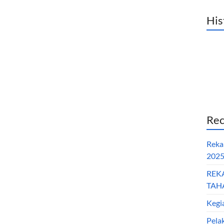
His
Rec
Reka
202
REK
TAHA
Kegi
Pela