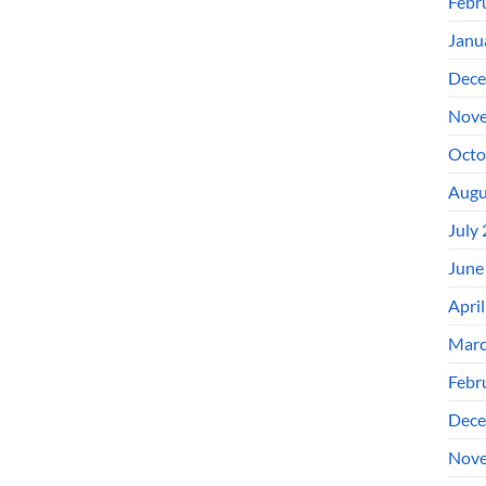
Febr
Janu
Dece
Nove
Octo
Augu
July
June
Apri
Marc
Febr
Dece
Nove