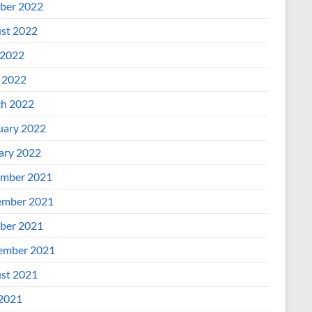
ber 2022
st 2022
2022
l 2022
h 2022
uary 2022
ary 2022
mber 2021
mber 2021
ber 2021
ember 2021
st 2021
 2021