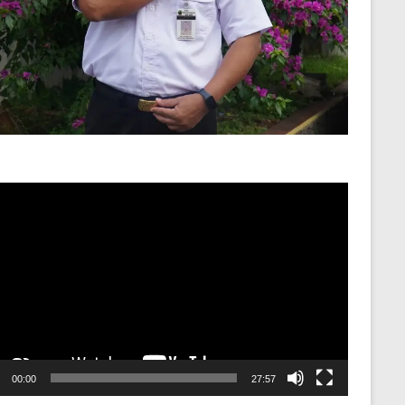
o
er
00:00
27:57