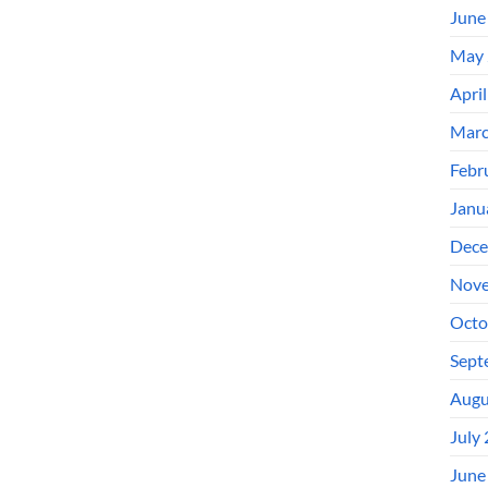
June
May 
Apri
Marc
Febr
Janu
Dece
Nove
Octo
Sept
Augu
July
June