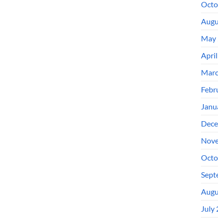
Octo
Augu
May 
Apri
Marc
Febr
Janu
Dece
Nove
Octo
Sept
Augu
July