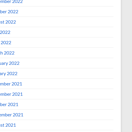
mber 2022
ber 2022
st 2022
2022
l 2022
h 2022
uary 2022
ary 2022
mber 2021
mber 2021
ber 2021
ember 2021
st 2021