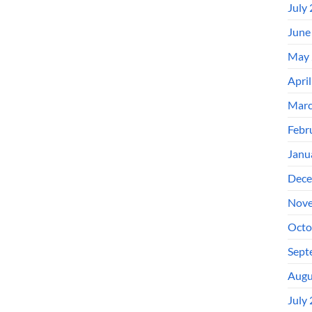
July
June
May 
Apri
Marc
Febr
Janu
Dece
Nove
Octo
Sept
Augu
July