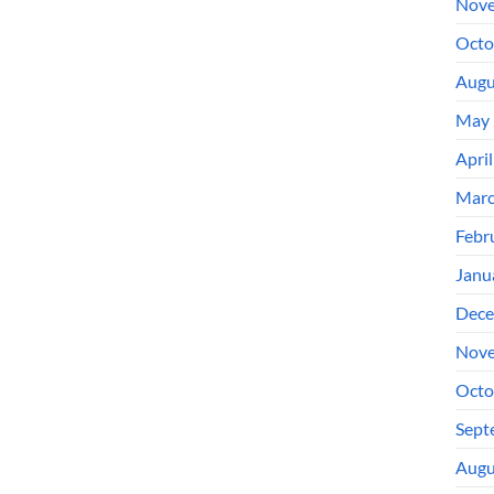
Nove
Octo
Augu
May 
Apri
Marc
Febr
Janu
Dece
Nove
Octo
Sept
Augu