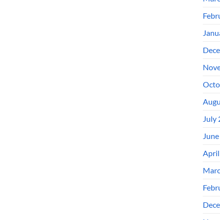
Febr
Janu
Dece
Nove
Octo
Augu
July
June
Apri
Marc
Febr
Dece