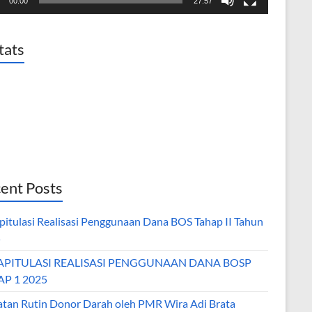
00:00
27:57
tats
ent Posts
pitulasi Realisasi Penggunaan Dana BOS Tahap II Tahun
5
APITULASI REALISASI PENGGUNAAN DANA BOSP
P 1 2025
atan Rutin Donor Darah oleh PMR Wira Adi Brata