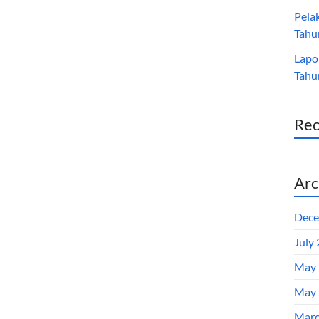
Pela
Tahu
Lapo
Tahu
Re
Arc
Dece
July
May 
May 
Marc