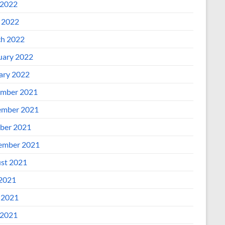
2022
l 2022
h 2022
uary 2022
ary 2022
mber 2021
mber 2021
ber 2021
ember 2021
st 2021
 2021
 2021
2021