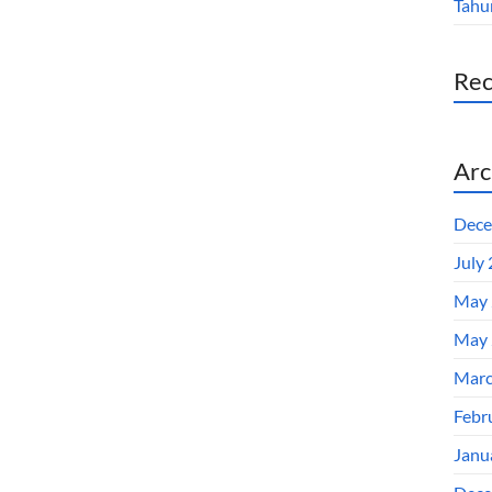
Tahu
Re
Arc
Dece
July
May 
May 
Marc
Febr
Janu