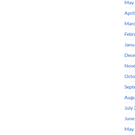
May 
Apri
Marc
Febr
Janu
Dece
Nove
Octo
Sept
Augu
July
June
May 