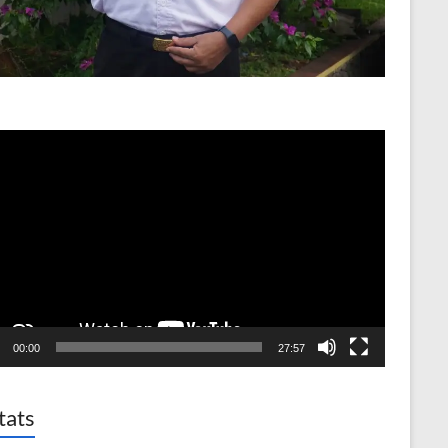
o
er
00:00
27:57
tats