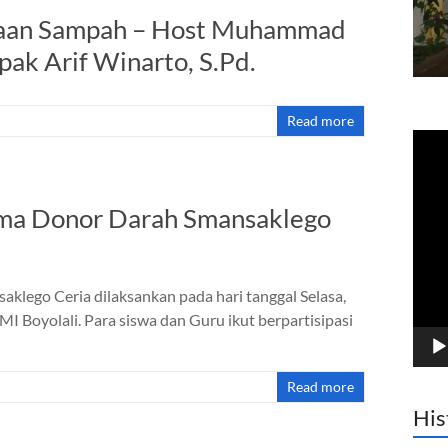
laan Sampah – Host Muhammad
ak Arif Winarto, S.Pd.
Read more
Vide
Play
ama Donor Darah Smansaklego
lego Ceria dilaksankan pada hari tanggal Selasa,
PMI Boyolali. Para siswa dan Guru ikut berpartisipasi
Read more
His