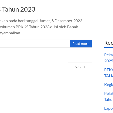
 Tahun 2023
an pada hari tanggal Jumat, 8 Desember 2023
 Dokumen PPKKS Tahun 2023 di isi oleh Bapak
menyampaikan
Rec
Read more
Reka
202
Next »
REK
TAHA
Kegi
Pela
Tahu
Lapo