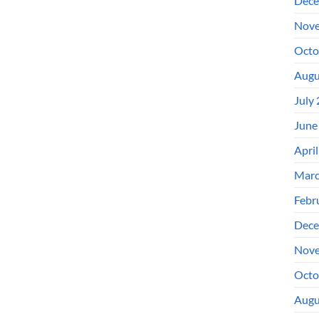
Dece
Nove
Octo
Augu
July
June
Apri
Marc
Febr
Dece
Nove
Octo
Augu